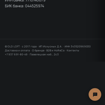
ИНН банка: 7710140679
БИК банка: 044525974
© OLD LOFT · с 2017 года · ИП Искусных Д.А. · ИНН 343520969030
Доставка и оплата
·
О бренде
·
B2B и HoReCa
·
Контакты
+7 937 691-80-49 ·
Павелецкая наб., 2с3