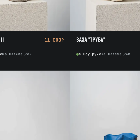
II
ВАЗА "ТРУБА"
11 000₽
ме
на Павелецкой
в шоу-руме
на Павелецкой