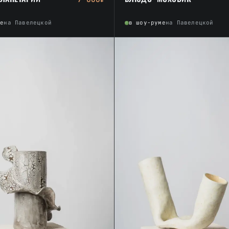
ме
на Павелецкой
в шоу-руме
на Павелецкой