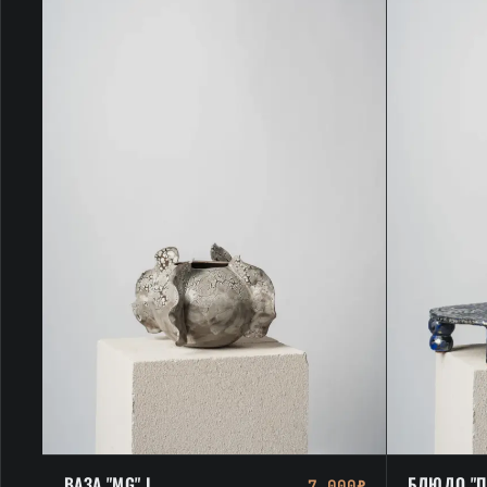
ВАЗА "MG" I
БЛЮДО "П
7 000₽