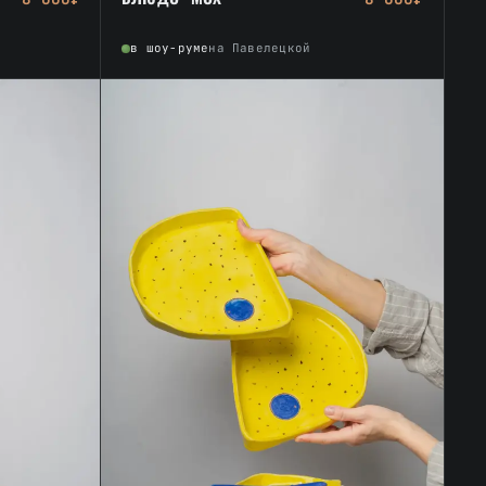
в шоу-руме
на Павелецкой