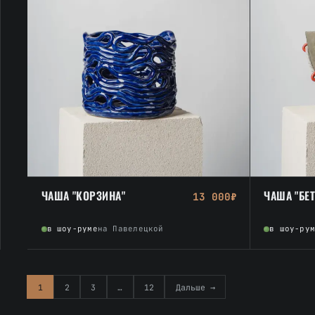
ЧАША "КОРЗИНА"
ЧАША "БЕ
13 000₽
в шоу-руме
на Павелецкой
в шоу-ру
1
2
3
…
12
Дальше →