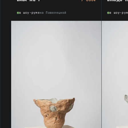
в шоу-руме
на Павелецкой
в шоу-ру