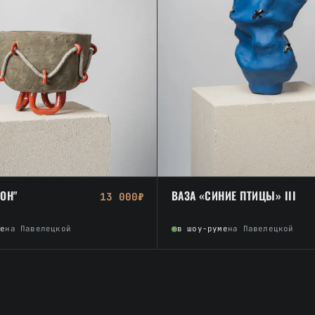
ТОН"
ВАЗА «СИНИЕ ПТИЦЫ» III
13 000₽
ме
на Павелецкой
в шоу-руме
на Павелецкой