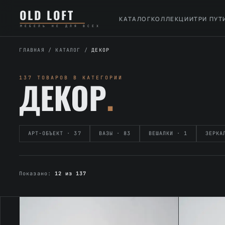
Перейти
К
OLD LOFT
к
содержимому
КАТАЛОГ
КОЛЛЕКЦИИ
ТРИ ПУТ
МЕБЕЛЬ НЕ ДЛЯ ВСЕХ
содержимому
ГЛАВНАЯ
/
КАТАЛОГ
/
ДЕКОР
137 ТОВАРОВ В КАТЕГОРИИ
ДЕКОР
.
АРТ-ОБЪЕКТ · 37
ВАЗЫ · 83
ВЕШАЛКИ · 1
ЗЕРКА
Показано:
12 из 137