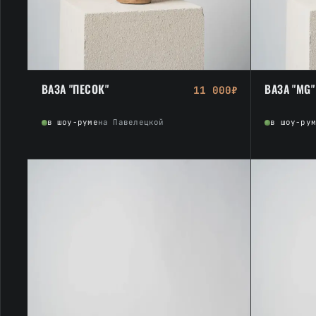
ВАЗА "ПЕСОК"
ВАЗА "MG" 
11 000₽
в шоу-руме
на Павелецкой
в шоу-ру