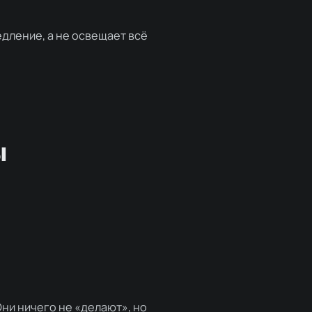
едление, а не освещает всё
ы
Они ничего не «делают», но