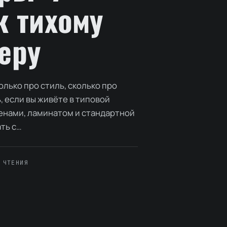
к тихому
еру
олько про стиль, сколько про
, если вы живёте в типовой
енами, ламинатом и стандартной
ть с…
 ЧТЕНИЯ