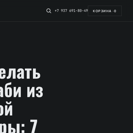
+7 937 691-80-49
КОРЗИНА ·
0
елать
аби из
ой
ры: 7