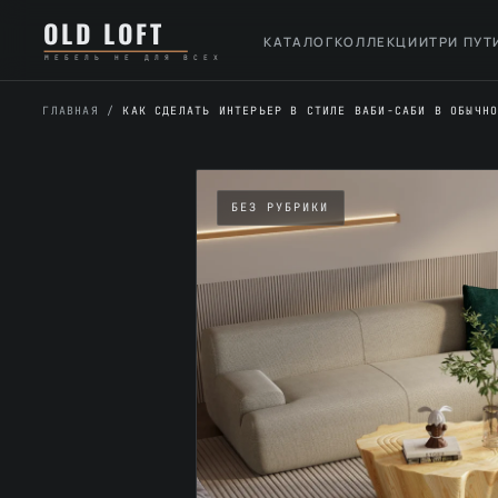
Перейти
К
OLD LOFT
к
содержимому
КАТАЛОГ
КОЛЛЕКЦИИ
ТРИ ПУТ
МЕБЕЛЬ НЕ ДЛЯ ВСЕХ
содержимому
ГЛАВНАЯ
/
КАК СДЕЛАТЬ ИНТЕРЬЕР В СТИЛЕ ВАБИ-САБИ В ОБЫЧН
БЕЗ РУБРИКИ