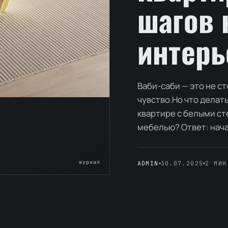
шагов 
интерь
Ваби-саби — это не ст
чувство.Но что делать
квартире с белыми ст
мебелью? Ответ: нача
журнал
ADMIN
30.07.2025
2 МИН