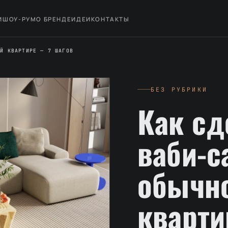
И
ШОУ-РУМ
О БРЕНДЕ
ИДЕИ
КОНТАКТЫ
ОЙ КВАРТИРЕ — 7 ШАГОВ
БЕЗ РУБРИКИ
Как сд
ваби-с
обычн
кварти