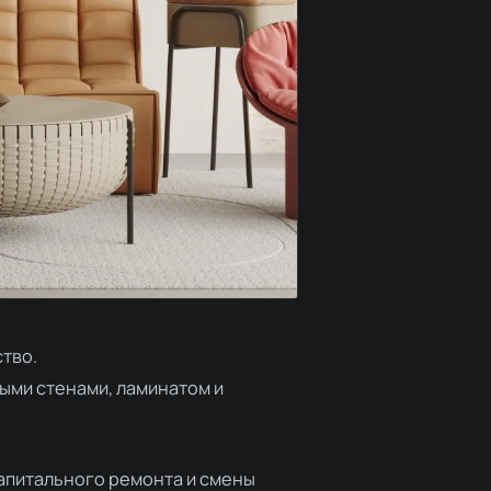
ство.
лыми стенами, ламинатом и
апитального ремонта и смены