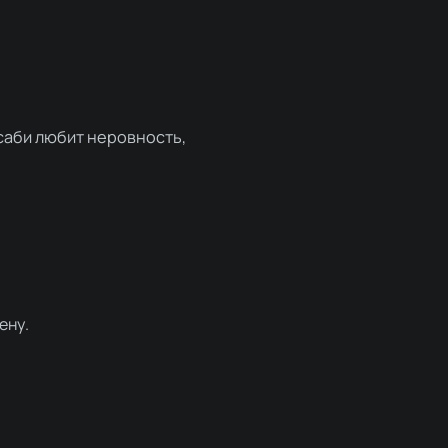
саби любит неровность,
ену.