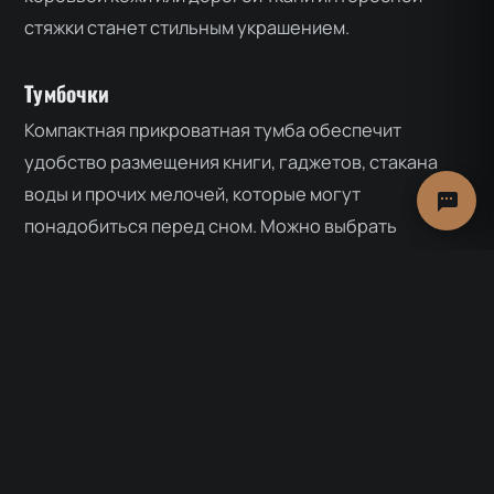
стяжки станет стильным украшением.
Тумбочки
Компактная прикроватная тумба обеспечит
удобство размещения книги, гаджетов, стакана
воды и прочих мелочей, которые могут
понадобиться перед сном. Можно выбрать
напольную или подвесную модель из массива
дерева. Есть тумбочки с выдвижными ящиками или
распашными дверцами.
Шкаф
Если пространство не позволяет установить
перегородку и обустроить гардеробную, то для
хранения одежды выбирают вместительные