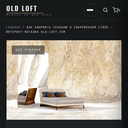
Перейти
К
OLD LOFT
к
содержимому
0
МЕБЕЛЬ НЕ ДЛЯ ВСЕХ
содержимому
ГЛАВНАЯ
/
КАК ОФОРМИТЬ СПАЛЬНЮ В СОВРЕМЕННОМ СТИЛЕ –
ИНТЕРНЕТ-МАГАЗИН OLD-LOFT.COM
БЕЗ РУБРИКИ