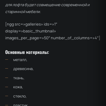
для лофта будет совмещение современной и
старинной мебели.
[ngg src=»galleries» ids=»1″
display=»basic_thumbnail»
images_per_page=»50″ number_of_columns=»4″]
Основные материалы:
металл,
древесина,
ткань,
кожа,
стекло,
пластик.