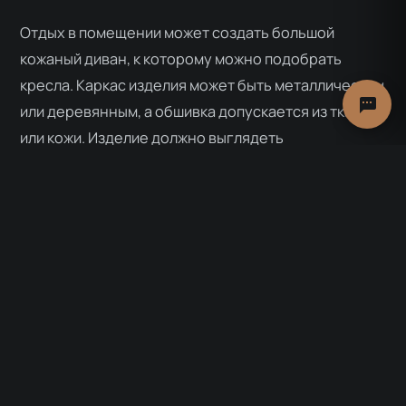
Отдых в помещении может создать большой
кожаный диван, к которому можно подобрать
кресла. Каркас изделия может быть металлическим
или деревянным, а обшивка допускается из ткани
или кожи. Изделие должно выглядеть
состаренным, винтажным. Гарнитур может быть
подобран как из предметов мебели одного стиля,
так и из нескольких коллекций.
Кровати
являются обязательным элементом
комфорта и отдыха. Кровать должна быть
надежной и стильной. Для лофта привычно
сооружение кровати, основание которой может
быть выполнено из шпал или поддонов. Для
акцентирования стиля внизу под основанием