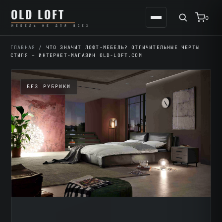
Перейти
К
OLD LOFT
к
содержимому
0
МЕБЕЛЬ НЕ ДЛЯ ВСЕХ
содержимому
ГЛАВНАЯ
/
ЧТО ЗНАЧИТ ЛОФТ-МЕБЕЛЬ? ОТЛИЧИТЕЛЬНЫЕ ЧЕРТЫ
СТИЛЯ – ИНТЕРНЕТ-МАГАЗИН OLD-LOFT.COM
БЕЗ РУБРИКИ