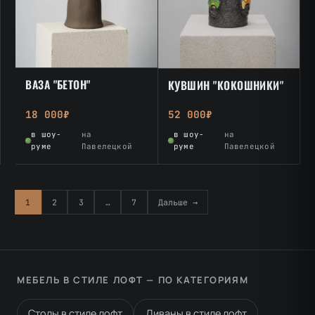
ВАЗА "БЕТОН"
КУВШИН "КОКОШНИКИ"
18 000₽
52 000₽
в шоу-
на
в шоу-
на
руме
Павелецкой
руме
Павелецкой
1
2
3
…
7
Дальше →
МЕБЕЛЬ В СТИЛЕ ЛОФТ — ПО КАТЕГОРИЯМ
Столы в стиле лофт
Диваны в стиле лофт