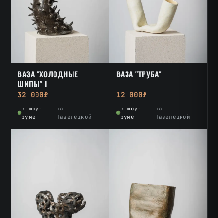
ВАЗА "ХОЛОДНЫЕ
ВАЗА "ТРУБА"
ШИПЫ" I
32 000₽
12 000₽
в шоу-
на
в шоу-
на
руме
Павелецкой
руме
Павелецкой