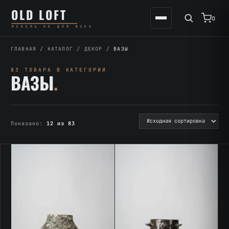
Перейти
К
OLD LOFT
к
содержимому
0
МЕБЕЛЬ НЕ ДЛЯ ВСЕХ
содержимому
ГЛАВНАЯ
/
КАТАЛОГ
/
ДЕКОР
/
ВАЗЫ
83 ТОВАРА В КАТЕГОРИИ
ВАЗЫ
.
Показано:
12 из 83