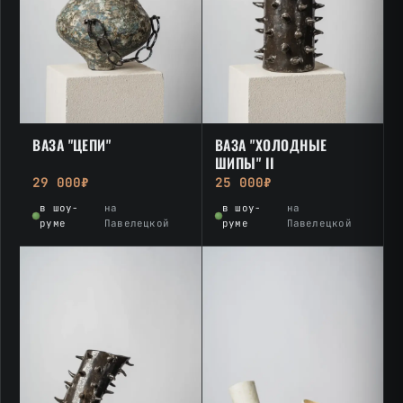
ВАЗА "ЦЕПИ"
ВАЗА "ХОЛОДНЫЕ
ШИПЫ" II
29 000₽
25 000₽
в шоу-
на
в шоу-
на
руме
Павелецкой
руме
Павелецкой